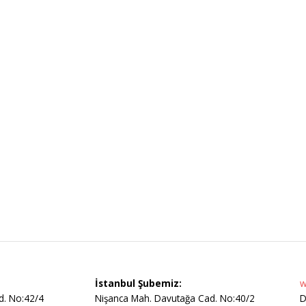
İstanbul Şubemiz:
w
d. No:42/4
Nişanca Mah. Davutağa Cad. No:40/2
D