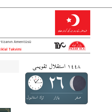
rtizanın Amentüsü
tiklal Takvimi
١٤٤٨ استقلال تقویمی
صفر
پازار
ترك استانبول