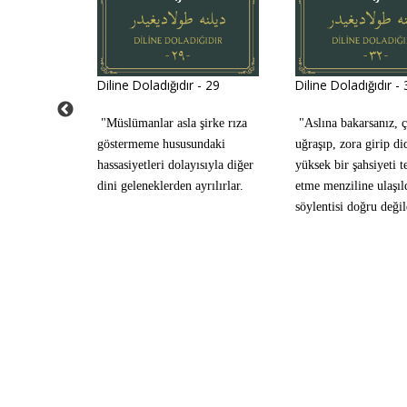
 - 43
Diline Doladığıdır - 29
Diline Doladığıdır -
rine satmak
"Müslümanlar asla şirke rıza
"Aslına bakarsanız, 
 olmayı
göstermeme hususundaki
uğraşıp, zora girip di
hassasiyetleri dolayısıyla diğer
yüksek bir şahsiyeti t
dini geleneklerden ayrılırlar.
etme menziline ulaşıl
söylentisi doğru değil