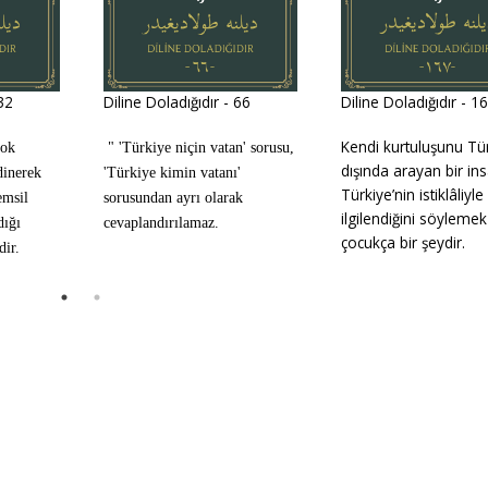
 32
Diline Doladığıdır - 66
Diline Doladığıdır - 1
Kendi kurtuluşunu Tü
çok
" 'Türkiye niçin vatan' sorusu,
dışında arayan bir in
dinerek
'Türkiye kimin vatanı'
Türkiye’nin istiklâliyle
emsil
sorusundan ayrı olarak
ilgilendiğini söylemek
dığı
cevaplandırılamaz.
çocukça bir şeydir.
dir.