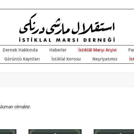
Dernek Hakkında
Haberler
İstiklâl Marşı Arşivi
Pa
Görüntü Kayıtları
İstiklal Korosu
Neşriyatımız
İs
slüman olmaktır.