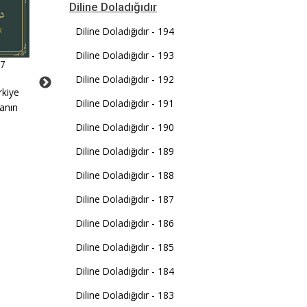
Diline Doladığıdır
Diline Doladığıdır - 194
Diline Doladığıdır - 193
67
Diline Doladığıdır - 88
Diline Doladığıdır - 26
Diline Doladığıdır - 192
rkiye
İstiklâl Marşı Ankara’da
"Hayatımızın tanzim
Diline Doladığıdır - 191
sanın
yazıldı; ama ilk defa
edilmesine itiraz etmediğ
Kastamonu’da Nasrullah
sürece asıl nizam vericini
Diline Doladığıdır - 190
Camii’nde okundu.
Allah olduğunu unutmuş
Diline Doladığıdır - 189
oluruz."
Diline Doladığıdır - 188
Diline Doladığıdır - 187
Diline Doladığıdır - 186
Diline Doladığıdır - 185
Diline Doladığıdır - 184
Diline Doladığıdır - 183