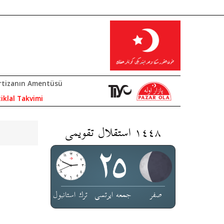
rtizanın Amentüsü
tiklal Takvimi
١٤٤٨ استقلال تقویمی
صفر
جمعە ایرتسی
ترك استانبول