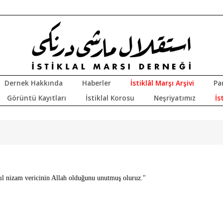
Dernek Hakkında
Haberler
İstiklâl Marşı Arşivi
Pa
Görüntü Kayıtları
İstiklal Korosu
Neşriyatımız
İs
sıl nizam vericinin Allah olduğunu unutmuş oluruz."