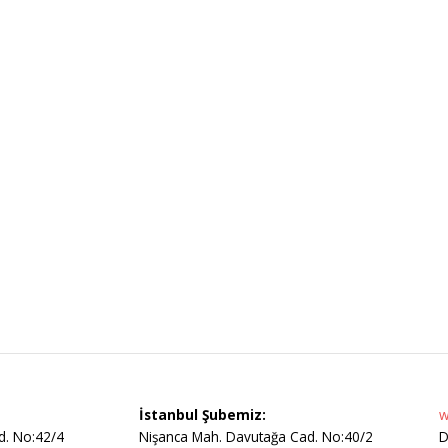
İstanbul Şubemiz:
w
d. No:42/4
Nişanca Mah. Davutağa Cad. No:40/2
D