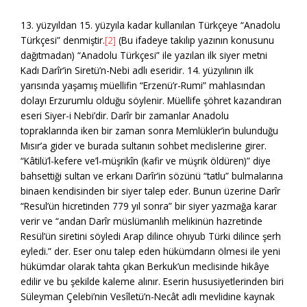
13. yüzyıldan 15. yüzyıla kadar kullanılan Türkçeye “Anadolu
Türkçesi” denmiştir.
[2]
(Bu ifadeye takılıp yazının konusunu
dağıtmadan) “Anadolu Türkçesi” ile yazılan ilk siyer metni
Kadı Darîr’in Siretü’n-Nebi adlı eseridir. 14. yüzyılının ilk
yarısında yaşamış müellifin “Erzenü’r-Rumi” mahlasından
dolayı Erzurumlu olduğu söylenir. Müellife şöhret kazandıran
eseri Siyer-i Nebi’dir. Darîr bir zamanlar Anadolu
topraklarında iken bir zaman sonra Memlükler’in bulunduğu
Mısır’a gider ve burada sultanın sohbet meclislerine girer.
“Kâtilü’l-kefere ve’l-müşrikîn (kafir ve müşrik öldüren)” diye
bahsettiği sultan ve erkanı Darîr’in sözünü “tatlu” bulmalarına
binaen kendisinden bir siyer talep eder. Bunun üzerine Darîr
“Resul’ün hicretinden 779 yıl sonra” bir siyer yazmağa karar
verir ve “andan Darîr müslümanlıh melikinün hazretinde
Resül’ün siretini söyledi Arap dilince ohıyub Türki dilince şerh
eyledi.” der. Eser onu talep eden hükümdarın ölmesi ile yeni
hükümdar olarak tahta çıkan Berkuk’un meclisinde hikâye
edilir ve bu şekilde kaleme alınır. Eserin hususiyetlerinden biri
Süleyman Çelebi’nin Vesîletü’n-Necât adlı mevlidine kaynak