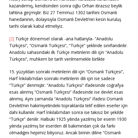
kazandırmış, kendisinden sonra oğlu Orhan itirazsız beylik
tahtına geçmiştir. Biz 27 Temmuz 1302 tarihini Osmanlı
hanedanının, dolayısıyla Osmanlı Devleti’nin kesin kuruluş
tarihi olarak kabul etmeliyiz.
[2]
Türkçe dönemsel olarak -ana hatlarıyla- “Anadolu
Türkçesi”, “Osmanlı Türkçesi”, “Türkçe” şeklinde sınıflandırılır.
Anadolu sahasındaki ilk Türkçe metinlerin dili için “Anadolu
Türkçesi”, muhkem bir tarih verilmemekle birlikte
15. yüzyıldan sonraki metinlerin dili için “Osmanlı Türkçesi”,
Harf İnkılabı’ndan sonraki metinlerin dili için ise sadece
“Türkçe” denmiştir. “Anadolu Türkçesi” ifadesinde coğrafya
esas alınmış “Osmanlı Türkçesi” ifadesinde ise devlet esas
alınmış. Aynı zamanda “Anadolu Türkçesi” ifadesi Osmanlı
Devleti’nin hakimiyetindeki topraklarda telif edilen eserler için
dahi kullanılır. Harf İnkılabı’ndan sonra ise takısız bir şekilde
“Türkçe” denilir. Halbuki 1925 yılında yazılmış bir eserin 1930
yılında yazılmış bir eserden dil bakımından çok da farkı
olmadığını hepimiz biliyoruz. Ancak birinin diline “Osmanlı