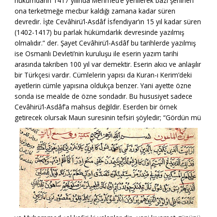
hükümdarın 1417 yılında Mehmed’e yenilerek bazı şehirleri
ona terketmeğe mecbur kaldığı zamana kadar süren
devredir. İşte Cevâhirü’l-Asdâf İsfendiyar’ın 15 yıl kadar süren
(1402-1417) bu parlak hükümdarlık devresinde yazılmış
olmalıdır.” der. Şayet Cevâhirü’l-Asdâf bu tarihlerde yazılmış
ise Osmanlı Devleti’nin kuruluşu ile eserin yazım tarihi
arasında takriben 100 yıl var demektir. Eserin akıcı ve anlaşılır
bir Türkçesi vardır. Cümlelerin yapısı da Kuran-ı Kerim’deki
ayetlerin cümle yapısına oldukça benzer. Yani ayette özne
sonda ise mealde de özne sondadır. Bu hususiyet sadece
Cevâhirü’l-Asdâf’a mahsus değildir. Eserden bir örnek
getirecek olursak Maun suresinin tefsiri şöyledir;
“Gördün mü