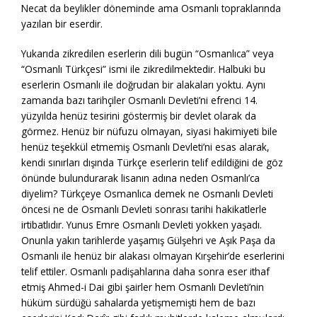
Necat da beylikler döneminde ama Osmanlı topraklarında
yazılan bir eserdir.
Yukarıda zikredilen eserlerin dili bugün “Osmanlıca” veya
“Osmanlı Türkçesi” ismi ile zikredilmektedir. Halbuki bu
eserlerin Osmanlı ile doğrudan bir alakaları yoktu. Aynı
zamanda bazı tarihçiler Osmanlı Devleti’ni efrenci 14.
yüzyılda henüz tesirini göstermiş bir devlet olarak da
görmez. Henüz bir nüfuzu olmayan, siyasi hakimiyeti bile
henüz teşekkül etmemiş Osmanlı Devleti’ni esas alarak,
kendi sınırları dışında Türkçe eserlerin telif edildiğini de göz
önünde bulundurarak lisanın adına neden Osmanlı’ca
diyelim? Türkçeye Osmanlıca demek ne Osmanlı Devleti
öncesi ne de Osmanlı Devleti sonrası tarihi hakikatlerle
irtibatlıdır. Yunus Emre Osmanlı Devleti yokken yaşadı.
Onunla yakın tarihlerde yaşamış Gülşehri ve Aşık Paşa da
Osmanlı ile henüz bir alakası olmayan Kırşehir’de eserlerini
telif ettiler. Osmanlı padişahlarına daha sonra eser ithaf
etmiş Ahmed-i Dai gibi şairler hem Osmanlı Devleti’nin
hüküm sürdüğü sahalarda yetişmemişti hem de bazı