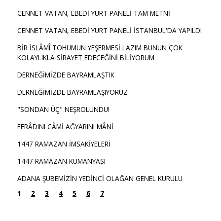
CENNET VATAN, EBEDİ YURT PANELİ TAM METNİ
CENNET VATAN, EBEDİ YURT PANELİ İSTANBUL'DA YAPILDI
BİR İSLÂMÎ TOHUMUN YEŞERMESİ LAZIM BUNUN ÇOK
KOLAYLIKLA SİRAYET EDECEĞİNİ BİLİYORUM
DERNEĞİMİZDE BAYRAMLAŞTIK
DERNEĞİMİZDE BAYRAMLAŞIYORUZ
"SONDAN ÜÇ" NEŞROLUNDU!
EFRÂDINI CÂMİ AĞYARINI MÂNİ
1447 RAMAZAN İMSAKİYELERİ
1447 RAMAZAN KUMANYASI
ADANA ŞUBEMİZİN YEDİNCİ OLAĞAN GENEL KURULU
1
2
3
4
5
6
7