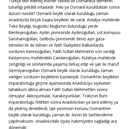
Türkçe telif edilmiş eserler sebebi ile Osmanlıca demenin
tuhaflığı pekâlâ ortadadır. Peki ya Osmanlı kurulduktan sonra
durum nasıldı? Osmanlı beylik olarak kurulduğu zaman
Anadolu’da birçok başka beylikler de vardı. Antalya muhitinde
Teke Beyliği, bugünkü Muğla’nın bulunduğu yerde
Menteşeoğulları, Aydın çevresinde Aydınoğulları, üst komşusu
Saruhanoğulları, Gelibolu çevresinde deniz aşırı gaza
etmeleri ile de bilinen ve fetih faaliyetini Balkanlarda
sürdüren Karesioğulları, Fatih Sultan Mehmet’in son verdiği
Kastamonu muhitindeki Candaroğulları, Kütahya muhitinde
zenginliği ve sınırlarında yaşamış birkaç edip ve şair ile maruf
Germiyanoğulları Osmanlı beylik olarak kurulduğu zaman
varlığını sürdüren beyliklerin bazılarıydı. Osmanlı’nın beylikten
imparatorluğa geçme aşamasında Anadolu’yu siyaseten
tahakküm altına alması Fatih Sultan Mehmet’ten sonra
olmuştur. Akkoyunlular, Karakoyunlular, Trabzon Rum
imparatorluğu fetihten sonra Anadolu’dan ya tard edilmiş ya
da yıkılmış devletlerdi. İşte yazımızın konusu Osmanlı’nın
beylik olarak kurulduğu zaman ile -kesin bir tarihlendirme
yapılmaksızın- Anadolu’daki siyasi hakimiyetini sağladığı ara
dönemdir.