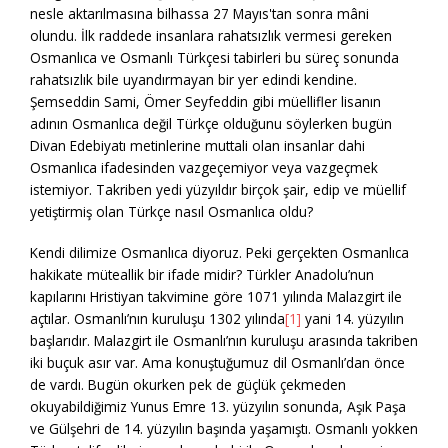
nesle aktarılmasına bilhassa 27 Mayıs'tan sonra mâni
olundu. İlk raddede insanlara rahatsızlık vermesi gereken
Osmanlıca ve Osmanlı Türkçesi tabirleri bu süreç sonunda
rahatsızlık bile uyandırmayan bir yer edindi kendine.
Şemseddin Sami, Ömer Seyfeddin gibi müellifler lisanın
adının Osmanlıca değil Türkçe olduğunu söylerken bugün
Divan Edebiyatı metinlerine muttali olan insanlar dahi
Osmanlıca ifadesinden vazgeçemiyor veya vazgeçmek
istemiyor. Takriben yedi yüzyıldır birçok şair, edip ve müellif
yetiştirmiş olan Türkçe nasıl Osmanlıca oldu?
Kendi dilimize Osmanlıca diyoruz. Peki gerçekten Osmanlıca
hakikate müteallik bir ifade midir? Türkler Anadolu’nun
kapılarını Hristiyan takvimine göre 1071 yılında Malazgirt ile
açtılar. Osmanlı’nın kuruluşu 1302 yılında
[1]
yani 14. yüzyılın
başlarıdır. Malazgirt ile Osmanlı’nın kuruluşu arasında takriben
iki buçuk asır var. Ama konuştuğumuz dil Osmanlı’dan önce
de vardı. Bugün okurken pek de güçlük çekmeden
okuyabildiğimiz Yunus Emre 13. yüzyılın sonunda, Aşık Paşa
ve Gülşehri de 14. yüzyılın başında yaşamıştı. Osmanlı yokken