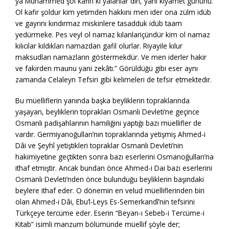
ya Muhammed şol kafiri ki yalanlar din, yani kıyamet gününü.
Ol kafir şoldur kim yetimden hakkını men ider ona zülm idüb
ve gayrını kındırmaz miskinlere tasadduk idüb taam
yedürmeke. Pes veyl ol namaz kılanlariçündür kim ol namaz
kılıcılar kıldıkları namazdan gafil olurlar. Riyayile kılur
maksudları namazların göstermekdür. Ve men iderler hakir
ve fakirden maunu yani zekâtı.” Görüldüğü gibi eser aynı
zamanda Celaleyn Tefsiri gibi kelimeleri de tefsir etmektedir.
Bu müelliflerin yanında başka beyliklerin topraklarında
yaşayan, beyliklerin toprakları Osmanlı Devleti’ne geçince
Osmanlı padişahlarının hamiliğini yaptığı bazı müellifler de
vardır. Germiyanoğulları’nın topraklarında yetişmiş Ahmed-i
Dâi ve Şeyhî yetiştikleri topraklar Osmanlı Devleti’nin
hakimiyetine geçtikten sonra bazı eserlerini Osmanoğulları’na
ithaf etmiştir. Ancak bundan önce Ahmed-i Dai bazı eserlerini
Osmanlı Devleti’nden önce bulunduğu beyliklerin başındaki
beylere ithaf eder. O dönemin en velud müelliflerinden biri
olan Ahmed-i Dâi, Ebu’l-Leys Es-Semerkandî’nin tefsirini
Türkçeye tercüme eder. Eserin “Beyan-ı Sebeb-i Tercüme-i
Kitab” isimli manzum bölümünde müellif şöyle der;