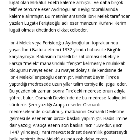
lügat olan Mirkâtü’l-Edeb’i kaleme almıştır. Ve daha birçok
telif ve tercüme eser Aydınoğulları Beyliği topraklarında
kaleme alınmıştır. Bu metinler arasında İbn-i Melek tarafından
yazılan Lugat-ı Ferişteoğlu adlı eser manzum Kur’an-ı Kerim
lügati olması cihetinden dikkat celbeder.
İbn-i Melek veya Ferişteoğlu Aydınoğulları topraklarında
yaşar. İbn-i Battuta efrenci 1332 yılında babası ile Birgi’de
karşılaşmıştır. Babasının faziletli bir zat olması sebebiyle
Farsça “melek” manasındaki “ferişte” kelimesiyle mulakkab
olduğunu rivayet eder. Bu rivayet dolayısı ile kendisine de
İbn-i Melek/Ferişteoğlu denmiştir. Mehmet Bey’in Tire’de
yaptırdığı medresede uzun yıllar talim terbiye ile iştigal eder.
Bu yüzden bir zaman sonra Tire’deki medrese onun adıyla
şöhret bulur. Osmanlı Devleti’nde de bu medrese faaliyetini
sürdürür. Şerh yazdığı Arapça eserler Osmanlı
medreselerinde okutulmuş, matbaanın Osmanlı Devleti’ne
gelmesi ile eserlerinin birçok baskısı yapılmıştır. Hadis ilmine
dair yazdığı Arapça eserin son baskısı hicri 1329’dur. (Hicri
1447 yılındayız). Yani mevcut tedrisat devamlılık gösterseydi
belki hepimiz İbn-i Melek’i aslında çok daha erken