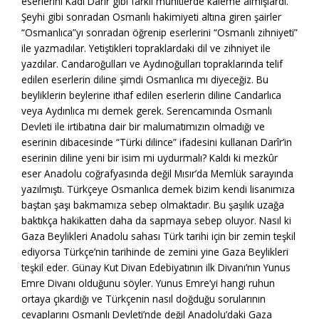
eserlerini Kadı Darîr gibi farklı muhitlerde kaleme almışlardı.
Şeyhi gibi sonradan Osmanlı hakimiyeti altına giren şairler
“Osmanlıca”yı sonradan öğrenip eserlerini “Osmanlı zihniyeti”
ile yazmadılar. Yetiştikleri topraklardaki dil ve zihniyet ile
yazdılar. Candaroğulları ve Aydınoğulları topraklarında telif
edilen eserlerin diline şimdi Osmanlıca mı diyeceğiz. Bu
beyliklerin beylerine ithaf edilen eserlerin diline Candarlıca
veya Aydınlıca mı demek gerek. Serencamında Osmanlı
Devleti ile irtibatına dair bir malumatımızın olmadığı ve
eserinin dibacesinde “Türki dilince” ifadesini kullanan Darîr’in
eserinin diline yeni bir isim mi uydurmalı? Kaldı ki mezkûr
eser Anadolu coğrafyasında değil Mısır’da Memlük sarayında
yazılmıştı. Türkçeye Osmanlıca demek bizim kendi lisanımıza
baştan şaşı bakmamıza sebep olmaktadır. Bu şaşılık uzağa
baktıkça hakikatten daha da sapmaya sebep oluyor. Nasıl ki
Gaza Beylikleri Anadolu sahası Türk tarihi için bir zemin teşkil
ediyorsa Türkçe’nin tarihinde de zemini yine Gaza Beylikleri
teşkil eder. Günay Kut Divan Edebiyatının ilk Divanı’nın Yunus
Emre Divanı olduğunu söyler. Yunus Emre’yi hangi ruhun
ortaya çıkardığı ve Türkçenin nasıl doğduğu sorularının
cevaplarını Osmanlı Devleti’nde değil Anadolu’daki Gaza