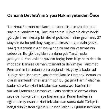
Osmanlı Devleti’nin Siyasi Hakimiyetinden Önce
Tanzimat Fermanı’nın ilanından sonra lisanımıza dair olan
suyun bulandırılması, Harf İnkılabı’nın Türkçenin aleyhindeki
görüşleri resmileştirip bir devlet politikası haline getirmesi, 27
Mayıs’ın da bu politikayı sağlama alması bugün dahi (2026-
1447) “Lisanımızın Adı” başlığında bir yazının yazılmasının
sebebidir. Bu gibi başlıkları biz daha çok Tanzimat’ta
görüyoruz. Yani aslında yazının başlığı hem klişe hem de eski
modadır. Dilimize Osmani/Osmanlıca denilmeye Tanzimat
Fermanı’nın ilanından sonra başlandı. 19. yüzyıla kadar adı
Türkçe olan lisanımız Tanzimat’ın ilanı ile Osmani/Osmanlıca
olarak isimlendirilmek istenmiştir. Bu çatışma Harf İnkılabı’na
kadar sürerken Harf İnkılabı’ndan sonra asli harfleri ile
yazılan lisanımıza Osmanlıca, Latin harfleri ile ortaya çıkan
şeye de Türkçe denmeye başlanmıştır. Kuran harfleri ile
eğitim almış insanlar Harf İnkılabı’ndan sonra dahi Türkçe ile
hangi dilin kastedildiğinin şuurunda idiler. Bu şuurun nesilden