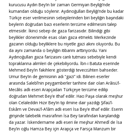
kurucusu Aydın Bey’in bir zaman Germiyan Beyliği’nde
kumandan olduğu söylenir. Aydınoğulları Beyliği’nde bu kadar
Türkçe eser verilmesinin sebeplerinden biri beyliğin başındaki
beylerin doğrudan bazı eserlerin tercüme edilmesini talep
etmesidir. İkinci sebep de gaza farizasıdır. Bilindiği gibi
beylikler dönenimde esas olan gaza etmekti. Merkezinde
gazanın olduğu beyliklere bu niyetle gazi akını oluyordu. Bu
da aynı zamanda o beyliğin itibarını arttırıyordu. Yani
Aydınoğulları gaza farizasını canlı tutması sebebiyle kendi
topraklarına alimleri de çekebiliyordu. İbn-i Batuta eserinde
Mehmed Bey’in fakihlere gösterdiği teveccühten bahseder.
Umur Bey’in de gemisinin adı “gazi” idi. Bilinen eserler
arasında Salebî’nin peygamberler tarihine dair olan Arâisü’l-
Mecâlis adlı eseri Arapçadan Türkçeye tercüme edilip
doğrudan Mehmet Bey’e ithaf edilir. Hacı Paşa olarak meşhur
olan Celaleddin Hızır Bey’in tıp ilmine dair yazdığı Şifaü’l-
Eskâm ve Devaü’l-A’lâm adlı eseri İsa Bey’e ithaf edilir. Eserin
girişinde talebelik masrafının İsa Bey tarafından karşılandığı
da yazar. İskendername adlı eseri ile meşhur Ahmedî de İsa
Bey’in oğlu Hamza Bey için Arapça ve Farsça Manzum bir