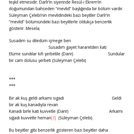
teşkil etmesidir. Darîr’in siyerinde Resül-i Ekrem’in
doğumundan bahseden “mevlid” başlığında bir bölüm vardır.
Süleyman Çelebi’nin mevlidindeki bazı beyitler Darîr’in
“mevlid” bölümündeki bazı beyitlerle oldukça benzerlik
gösterir. Mesela;
Susadım su diledüm içmege ben
Susadım gayet hararetden katı
Elüme sundılar kıfı şerbetile (Darir) Sundular
bir cam dolusu şerbeti (Süleyman Çelebi)
***
***
Bir ak kuş geldi arkamı sıgadı Geldi
bir ak kuş kanadıyla revan
Kanadı birle katı kuvvetle (Darir) Arkamı
sığadı kuvvetle heman
[3]
(Süleyman Çelebi)
Bu beyitler gibi benzerlik gösteren bazı beyitler daha