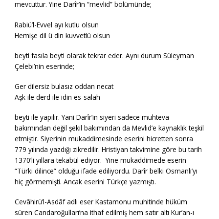
mevcuttur. Yine Darîr’in “mevlid” bölümünde;
Rabiü’l-Evvel ayı kutlu olsun
Hemişe dil ü din kuvvetlü olsun
beyti fasıla beyti olarak tekrar eder. Aynı durum Süleyman
Çelebi’nin eserinde;
Ger dilersiz bulasız oddan necat
Aşk ile derd ile idin es-salah
beyti ile yapılır. Yani Darîr’in siyeri sadece muhteva
bakımından değil şekil bakımından da Mevlid’e kaynaklık teşkil
etmiştir. Siyerinin mukaddimesinde eserini hicretten sonra
779 yılında yazdığı zikredilir. Hristiyan takvimine göre bu tarih
1370’li yıllara tekabül ediyor. Yine mukaddimede eserin
“Türki dilince” olduğu ifade ediliyordu. Darîr belki Osmanlı’yı
hiç görmemişti. Ancak eserini Türkçe yazmıştı.
Cevâhirü’l-Asdâf adlı eser Kastamonu muhitinde hüküm
süren Candaroğulları’na ithaf edilmiş hem satır altı Kur’an-ı