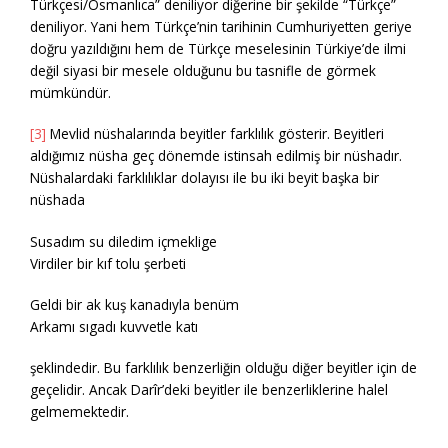
Türkçesi/Osmanlıca” deniliyor diğerine bir şekilde “Türkçe”
deniliyor. Yani hem Türkçe’nin tarihinin Cumhuriyetten geriye
doğru yazıldığını hem de Türkçe meselesinin Türkiye’de ilmi
değil siyasi bir mesele olduğunu bu tasnifle de görmek
mümkündür.
[3]
Mevlid nüshalarında beyitler farklılık gösterir. Beyitleri
aldığımız nüsha geç dönemde istinsah edilmiş bir nüshadır.
Nüshalardaki farklılıklar dolayısı ile bu iki beyit başka bir
nüshada
Susadım su diledim içmeklige
Virdiler bir kıf tolu şerbeti
Geldi bir ak kuş kanadıyla benüm
Arkamı sıgadı kuvvetle katı
şeklindedir. Bu farklılık benzerliğin olduğu diğer beyitler için de
geçelidir. Ancak Darîr’deki beyitler ile benzerliklerine halel
gelmemektedir.