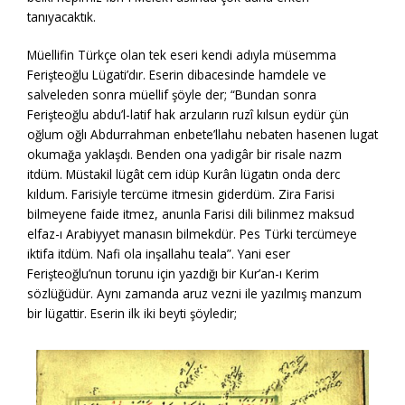
tanıyacaktık.
Müellifin Türkçe olan tek eseri kendi adıyla müsemma
Ferişteoğlu Lügati’dır. Eserin dibacesinde hamdele ve
salveleden sonra müellif şöyle der; “Bundan sonra
Ferişteoğlu abdu’l-latif hak arzuların ruzî kılsun eydür çün
oğlum oğlı Abdurrahman enbete’llahu nebaten hasenen lugat
okumağa yaklaşdı. Benden ona yadigâr bir risale nazm
itdüm. Müstakil lügât cem idüp Kurân lügatın onda derc
kıldum. Farisiyle tercüme itmesin giderdüm. Zira Farisi
bilmeyene faide itmez, anunla Farisi dili bilinmez maksud
elfaz-ı Arabiyyet manasın bilmekdür. Pes Türki tercümeye
iktifa itdüm. Nafi ola inşallahu teala”. Yani eser
Ferişteoğlu’nun torunu için yazdığı bir Kur’an-ı Kerim
sözlüğüdür. Aynı zamanda aruz vezni ile yazılmış manzum
bir lügattir. Eserin ilk iki beyti şöyledir;