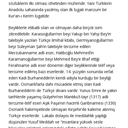
sözlüklerin ilki olması cihetinden mühimdir. Yani Türklerin
Anadolu sahasında yazılmış olan ilk lügati manzum bir
Kur’an-ı Kerim lügatidir.
Beyliklerle irtibatlı olan ve olmayan daha birçok isim
zikredilebilir. Karasioğulları’nın beyi Yakup bin Yahşi Bey’in
talebiyle yazılan Türkçe ilmihal kitabı, Germiyanoğulları’nın
beyi Süleyman Şah’ın talebiyle tercüme edilen
Merzubanname adlı eser, Hatiboğlu Mehmed’in
Karamanoğulları’nın beyi Mehmed Bey’e ithaf ettiği
Ferahname adlı eser dönemin diğer beyliklerinde telif veya
tercüme edilmiş bazı eserlerdir. 14. yüzyılın sonunda vefat
eden Kadı Burhaneddin’in kendi adıyla kurduğu bir beyliği
vardır. Osmanlı’larla dahi mücadele etmiş olan Kadı
Burhaneddin’in de Türkçe divanı vardır. Yunus Emre ile yakın
tarihlerde yaşamış Gülşehri’nin Mantıku’t-tayr (1317) adlı
tercüme-telif eseri Aşık Paşa’nın hacimli Garibnamesi (1330)
Osmanlı hakimiyetinde olmayan Kırşehir’de kaleme alınmış
Türkçe eserlerdir. Lakabı dolayısı ile meddahlık yaptığı
düşünülen Yusuf Meddah ve “insanlara yüksek sesle