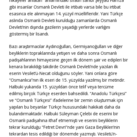
hikayeler anlatan” anlamındaki sıfatın sahibi Şeyyad Hamza
gibi insanlar Osmanlı Devleti ile irtibatı varsa bile bu irtibat
esasınca ele alınmayan 14. yüzyıl müellifleridir. Yani Türkçe
aslında Osmanlı Devleti kurulduğu zamanlarda Osmanlı
Devleti’nin dışında gazilerin yaşadığı yerlerde varlığını
göstermiş bir lisandı.
Bazı araştırmacılar Aydınoğulları, Germiyanoğulları ve diğer
beyliklerin topraklarında yetişen ve daha sonra Osmanlı
padişahlarının himayesine geçen ilk dönem şair ve edipleri bir
kenara bırakıldığı takdirde Osmanlı Devleti’nde yazılan ilk
eserin Vesilet’ü-Necat olduğunu söyler. Yani onlara göre
“Osmanlıca”nın ilk eseri de 15. yüzyılda yazılmış bir metindir.
Halbuki yukarıda 15. yüzyıldan önce telif veya tercüme
edilmiş birçok Türkçe eserden bahsedildi. “Anadolu Türkçesi”
ve “Osmanlı Türkçesi” ifadelerine bir zemin oluşturmak için
yapılan bu beyanlar Türkçe hususundaki hakikati daha da
bulandırmaktadır. Halbuki Süleyman Çelebi de eserini bir
Osmanlı padişahına ithaf etmemişti ve eserini beyliklerin
tekrar kurulduğu “Fetret Devri”nde yani Gaza Beylikleri’nin
tekrardan tesis edildiği bir dönemde yazmıştı. Vesiletü’n-