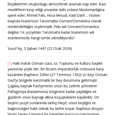
Beylikleri’nin oluşturduğu atmosferde aramak icap eder. Bazı
müelliflerin kesp ettiği unvanlar dahi onların Müslümanlığına
işaret eder; Ahmet Fakı, Hoca Mesud, Kadı Darîr… Yazının
başında lisanımızın Tanzimatta Osmani/Osmanlıca olarak
isimlendirildiğini söylemiştik. Peki adı Osmani/Osmanlıca
değilse 14. yüzyıldan Tanzimat’a kadar lisanımızın adı
eserlerimizde hangi isimle zikrediliyordu?
Yusuf Ay, 3 Şaban 1447 (22 Ocak 2026)
[1]
Halil İnalcık Osman Gazi, Uc Toplumu ve Kültürü başlıklı
yazısında şöyle der; Bir Bizans imparatorluk ordusuna karşı
kazanılan Bapheus Zaferi (27 Temmuz 1302) Uc beyi Osman
Gazî’yi bölgede karizmatik bir bey durumuna getirmiştir.
Çağdaş kaynak Pachymeres onun bu zaferle şöhretinin
Paflagonya (Kastamonu) bölgesine kadar yayıldığını ve
gazilerin onun bayrağı altına koşuştuklarını kaydeder. On
beşinci yüzyıl sonlarında tarihçi Neşrî, onun beyliğini ve
bağımsızlığını haklı olarak bu tarihe koyar. Bapheus (Koyun-
hisar) savaşı Osman’a bir hanedan kurucusu karizmasını