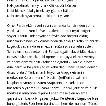
Hubz etmek kubl öpmek zer’ ekmek kul gulam
Halk yaratmak hark yırtmak ölü kişidür hümam
Nebt bitmek fakd yitmek ra’y gütmek hâl ben
Nehr ırmak ayyu armak nakl ırmak yıl am
Ömer Faruk Akün eserin aynı zamanda kendisinden sonra
yazılacak manzum kafiye lügatlerine örnek teşkil ettiğini
söyler. Eserin Türk hayatında fevkalade meşhur olduğu
nüshalarının hayli çok olmasından da anlaşılır. Kâtip Çelebi de
küçüklük yaşlarında eseri ezberlediğini şu satırlarla söyler;
“kim alem-i sabavette hakir Ferişte lugatin tilavet idüb kitabın
iptidası hubz ekmek, kubl öpmek olmagıyla ekmek yemeyi
ve adam öpmeyi anın kitabından öğrendik. Anıniçün hayır
dua ideriz. Ruh-ı şerifi şad ve kabri dad u hayr ile yad idenler
dilşad olalar.” Türkler tarih boyunca Arapça eğitiminin
merkezine Kuran-ı Kerim’i, Hadis-i Şerif’leri ve sair ilmi
kitapları koymuştur. Zaten Arapçanın biz Türkler için -
hasseten o yıllarda- Kur’an-ı Kerim’i, Hadis-i Şerif’leri ve bu iki
merkezin muhitinde teşekkül eden meseleleri anlama
gayesinden başka bir gayesi yoktu. Ferişteoğlu Lügati de bize
bunu gösterir. Eser hem bu cihetten hem de manzum Türkçe