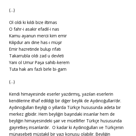
(…)
Ol oldı ki kıldı bize iltimas
O fahr-i asakir efadil-i nas
Kamu ayanun mercii kim emir
Kılıpdur anı dine has-ı müşir
Emir hazretinde bulup rifatı
Takarrubla oldı zad u devleti
Yani ol Umur Paşa sahib-kerem
Tuta hak anı fazlı birle bi-gam
(…)
Kendi himayesinde eserler yazdırmış, yazılan eserlerin
kendilerine ithaf edildiği bir diğer beylik de Aydınoğulları’dır.
Aydınoğulları Beyliği o yıllarda Türkçe hususunda adeta bir
merkez gibidir. Hem beyliğin başındaki insanlar hem de
beyliğin himayesindeki şair ve müellifler Türkçe hususunda
gayretkeş insanlardır. O kadar ki Aydınoğulları ve Türkçenin
münasebeti müstakil bir yazı konusu olabilir. Beyliğin