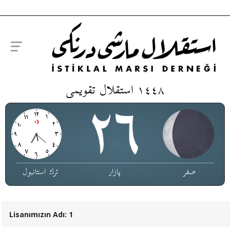
١٤٤٨ استقلال تقویمی
صفر
پازار
ترك استانبول
Lisanımızın Adı: 1