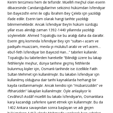
Kerim tercümesi hem de tefsiridir. Müellifi meçhul olan eserin
dibacesinde Candaroğulları’nın sekizinci hükümdarı İsfendiyar
bin Bayezid’in emri ile oğlu İbrahim Bey Çelebi için yazıldığı
ifade edilir. Eserin tam olarak hangi tarihte yazıldığı
bilinmemektedir. Ancak İsfendiyar Bey’in hüküm sürdüğü
yıllar esas alındığı zaman 1392-1440 yıllarında yazıldığı
söylenebilir. Ahmed Topaloğlu ise bu aralığı daha da daraltır.
Eserin giriş kısmında İsfendiyar Bey için “sultan-ı azam ve
padişahı muazzam, mevla-yı müluku’l-arabi ve ve’l-acem…
ebu’l-feth İsfendiyar bin Bayezid Han…” tabirleri kullanılır.
Topaloğlu bu tabirlerden hareketle “Bilindiği üzere bu lakap
fetihleriyle meşhur, dünya tarihine geçmiş fetihlerde
bulunmuş kişiler için, Osmanlı tarihinde ise özellikle Fatih
Sultan Mehmet için kullanılmıştır. Bu lakabın İsfendiyar için
kullanılmış olduğuna dair tarihi kaynaklarda herhangi bir
kayda rastlanmamıştır. Ancak kendisi için “mübarizüddin” ve
iftiharüddin” lakapları kullanılmıştır. Öyle anlaşılıyor ki
Cevâhirü’l-Asdâf müellifi bu lakabı İsfendiyar’ın, Osmanlılara
karşı kazandığı zaferlere işaret etmek için kullanmıştır. Bu da
1402 Ankara savaşından sonra başlayan ve adı geçen