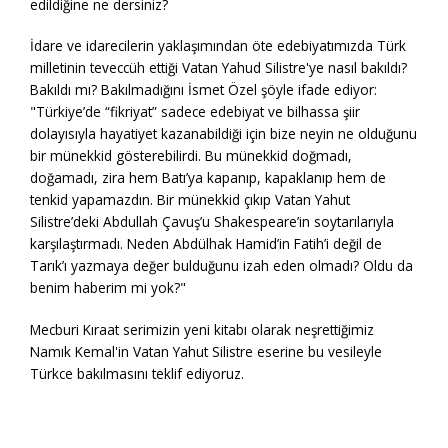
edildiğine ne dersiniz?
İdare ve idarecilerin yaklaşımından öte edebiyatımızda Türk
milletinin teveccüh ettiği Vatan Yahud Silistre'ye nasıl bakıldı?
Bakıldı mı? Bakılmadığını İsmet Özel şöyle ifade ediyor:
"Türkiye’de “fikriyat” sadece edebiyat ve bilhassa şiir
dolayısıyla hayatiyet kazanabildiği için bize neyin ne olduğunu
bir münekkid gösterebilirdi. Bu münekkid doğmadı,
doğamadı, zira hem Batı’ya kapanıp, kapaklanıp hem de
tenkid yapamazdın. Bir münekkid çıkıp Vatan Yahut
Silistre’deki Abdullah Çavuş’u Shakespeare’in soytarılarıyla
karşılaştırmadı. Neden Abdülhak Hamid’in Fatih’i değil de
Tarık’ı yazmaya değer bulduğunu izah eden olmadı? Oldu da
benim haberim mi yok?"
Mecburi Kıraat serimizin yeni kitabı olarak neşrettiğimiz
Namık Kemal'in Vatan Yahut Silistre eserine bu vesileyle
Türkce bakılmasını teklif ediyoruz.