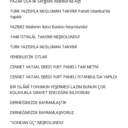
PAZAR OLA İlk Sergisini İstanbul'da Açtı
TÜRK YAZISIYLA MÜSLÜMAN TAKVİMİ Paneli İstanbul'da
Yapıldı
YAZIMIZ Kitabının İkinci Baskısı Neşrolundu!
1448 İSTİKLÂL TAKVİMİ NEŞROLUNDU!
TÜRK YAZISIYLA MÜSLÜMAN TAKVİMİ
YENEBİLECEK OTLAR
CENNET VATAN, EBEDİ YURT PANELİ TAM METNİ
CENNET VATAN, EBEDİ YURT PANELİ İSTANBUL'DA YAPILDI
BİR İSLÂMÎ TOHUMUN YEŞERMESİ LAZIM BUNUN ÇOK
KOLAYLIKLA SİRAYET EDECEĞİNİ BİLİYORUM
DERNEĞİMİZDE BAYRAMLAŞTIK
DERNEĞİMİZDE BAYRAMLAŞIYORUZ
"SONDAN ÜÇ" NEŞROLUNDU!