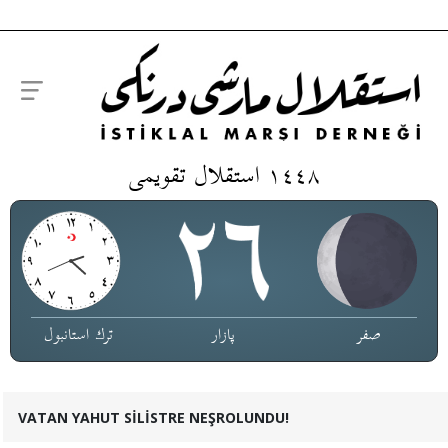
١٤٤٨ استقلال تقویمی
صفر
پازار
ترك استانبول
VATAN YAHUT SİLİSTRE NEŞROLUNDU!