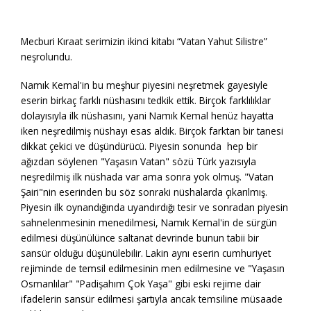
Mecburi Kıraat serimizin ikinci kitabı “Vatan Yahut Silistre”
neşrolundu.
Namık Kemal'in bu meşhur piyesini neşretmek gayesiyle
eserin birkaç farklı nüshasını tedkik ettik. Birçok farklılıklar
dolayısıyla ilk nüshasını, yani Namık Kemal henüz hayatta
iken neşredilmiş nüshayı esas aldık. Birçok farktan bir tanesi
dikkat çekici ve düşündürücü. Piyesin sonunda hep bir
ağızdan söylenen "Yaşasın Vatan" sözü Türk yazısıyla
neşredilmiş ilk nüshada var ama sonra yok olmuş. "Vatan
Şairi"nin eserinden bu söz sonraki nüshalarda çıkarılmış.
Piyesin ilk oynandığında uyandırdığı tesir ve sonradan piyesin
sahnelenmesinin menedilmesi, Namık Kemal'in de sürgün
edilmesi düşünülünce saltanat devrinde bunun tabii bir
sansür olduğu düşünülebilir. Lakin aynı eserin cumhuriyet
rejiminde de temsil edilmesinin men edilmesine ve "Yaşasın
Osmanlılar" "Padişahım Çok Yaşa" gibi eski rejime dair
ifadelerin sansür edilmesi şartıyla ancak temsiline müsaade