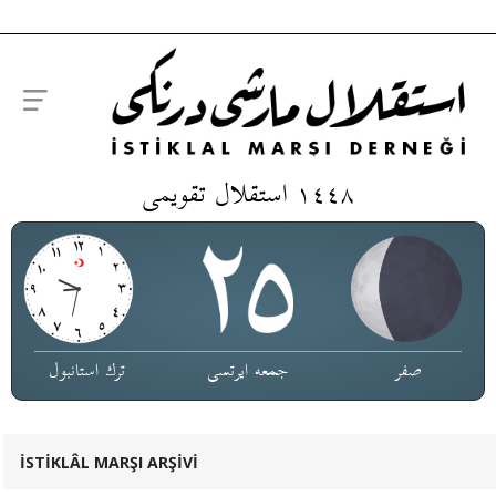
١٤٤٨ استقلال تقویمی
صفر
جمعە ایرتسی
ترك استانبول
İSTİKLÂL MARŞI ARŞİVİ