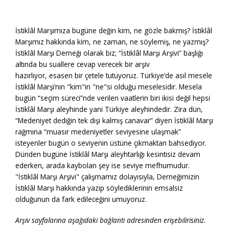
İstiklâl Marşımıza bugüne değin kim, ne gözle bakmış? İstiklâl
Marşımız hakkında kim, ne zaman, ne söylemiş, ne yazmış?
İstiklâl Marşı Derneği olarak biz; “İstiklâl Marşı Arşivi” başlığı
altında bu suallere cevap verecek bir arşiv
hazırlıyor, esasen bir çetele tutuyoruz. Türkiye’de asıl mesele
İstiklâl Marşı’nın "kim"in "ne"si olduğu meselesidir. Mesela
bugün “seçim süreci”nde verilen vaatlerin biri ikisi değil hepsi
İstiklâl Marşı aleyhinde yani Türkiye aleyhindedir. Zira dün,
“Medeniyet dediğin tek dişi kalmış canavar” diyen İstiklâl Marşı
rağmına “muasır medeniyetler seviyesine ulaşmak”
isteyenler bugün o seviyenin üstüne çıkmaktan bahsediyor.
Dünden bugüne İstiklâl Marşı aleyhtarlığı kesintisiz devam
ederken, arada kaybolan şey ise seviye mefhumudur.
"İstiklâl Marşı Arşivi" çalışmamız dolayısıyla, Derneğimizin
İstiklâl Marşı hakkında yazıp söylediklerinin emsalsiz
olduğunun da fark edileceğini umuyoruz.
Arşiv sayfalarına aşağıdaki bağlantı adresinden erişebilirisiniz.