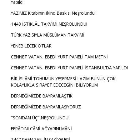
Yapıldı
YAZIMIZ Kitabının İkinci Baskısı Neşrolundu!
1448 İSTİKLÂL TAKVİMİ NEŞROLUNDU!
TÜRK YAZISIYLA MÜSLÜMAN TAKVİMİ
YENEBİLECEK OTLAR
CENNET VATAN, EBEDİ YURT PANELİ TAM METNİ
CENNET VATAN, EBEDİ YURT PANELİ İSTANBUL'DA YAPILDI
BİR İSLÂMÎ TOHUMUN YEŞERMESİ LAZIM BUNUN ÇOK
KOLAYLIKLA SİRAYET EDECEĞİNİ BİLİYORUM
DERNEĞİMİZDE BAYRAMLAŞTIK
DERNEĞİMİZDE BAYRAMLAŞIYORUZ
"SONDAN ÜÇ" NEŞROLUNDU!
EFRÂDINI CÂMİ AĞYARINI MÂNİ
1447 RAMAZAN İMSAKİYELERİ