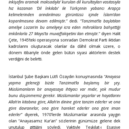
inkişafını aramak maksadıyla’ kurulan dil kurultayları vasıtasıyla
hız kazanan ‘Dil İnkılabı’ ile Türkçenin yabancı Arapça
kelimelerinden arındırılması görüntüsü içinde İslam’dan
koparılmasına devam edilmiştir.”
dedi.
“Tanzimat’la başlatılan
ameliye Lozan’ın bu ameliyeyi icra eden mihraklara bahşettiği
imkânlarla 27 Mayıs’ta muvaffakiyetini ilan etmiştir.”
diyen Halit
Çete, 1945’teki operasyona sonradan Demokrat Parti iktidarı
kadrolarını oluşturacak olanlar da dâhil olmak üzere, o
dönem itibariyle önde gelen bütün siyasi aktörlerin destek
verdiğini de belirtti.
İstanbul Şube Başkanı Lütfi Özaydın konuşmasında
“Anayasa
yapma geleneği bizde Tanzimat’la başlamış bir şey.
Müslümanların bir anayasaya ihtiyacı var mıdır, yok mudur
bunu düşünmemiz gerekir. Müslümanlar yaşarlar ve hayatlarını
Allah’ın kitabına göre, Allah’ın dinine göre tanzim ederler ve ona
göre davranırlar, ona göre hareket ederler ona göre iman
ederler”
diyerek, 1970’lerde Müslümanlar arasında yaygın
olan “Anayasamız Kur’an” sözlerinin günümüze gelene dek
unutulup gittiğini söyledi. Vaktiyle Teşkilat-ı Esasiye