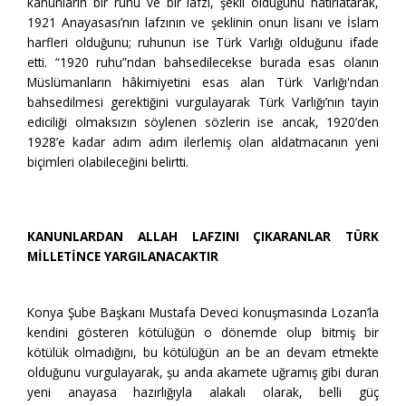
kanunların bir ruhu ve bir lafzı, şekli olduğunu hatırlatarak,
1921 Anayasası’nın lafzının ve şeklinin onun lisanı ve İslam
harfleri olduğunu; ruhunun ise Türk Varlığı olduğunu ifade
etti. “1920 ruhu”ndan bahsedilecekse burada esas olanın
Müslümanların hâkimiyetini esas alan Türk Varlığı'ndan
bahsedilmesi gerektiğini vurgulayarak Türk Varlığı’nın tayin
ediciliği olmaksızın söylenen sözlerin ise ancak, 1920’den
1928’e kadar adım adım ilerlemiş olan aldatmacanın yeni
biçimleri olabileceğini belirtti.
KANUNLARDAN ALLAH LAFZINI ÇIKARANLAR TÜRK
MİLLETİNCE YARGILANACAKTIR
Konya Şube Başkanı Mustafa Deveci konuşmasında Lozan’la
kendini gösteren kötülüğün o dönemde olup bitmiş bir
kötülük olmadığını, bu kötülüğün an be an devam etmekte
olduğunu vurgulayarak, şu anda akamete uğramış gibi duran
yeni anayasa hazırlığıyla alakalı olarak, belli güç