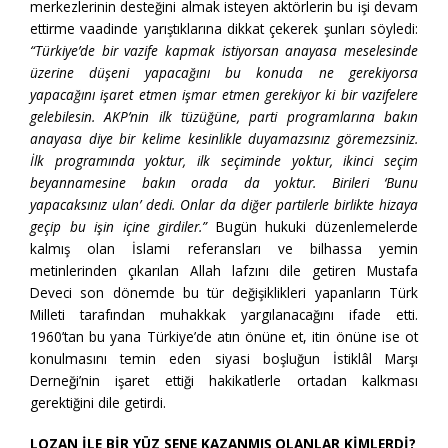
merkezlerinin desteğini almak isteyen aktörlerin bu işi devam
ettirme vaadinde yarıştıklarına dikkat çekerek şunları söyledi:
“Türkiye’de bir vazife kapmak istiyorsan anayasa meselesinde
üzerine düşeni yapacağını bu konuda ne gerekiyorsa
yapacağını işaret etmen işmar etmen gerekiyor ki bir vazifelere
gelebilesin. AKP’nin ilk tüzüğüne, parti programlarına bakın
anayasa diye bir kelime kesinlikle duyamazsınız göremezsiniz.
İlk programında yoktur, ilk seçiminde yoktur, ikinci seçim
beyannamesine bakın orada da yoktur. Birileri ‘Bunu
yapacaksınız ulan’ dedi. Onlar da diğer partilerle birlikte hizaya
geçip bu işin içine girdiler.”
Bugün hukuki düzenlemelerde
kalmış olan İslami referansları ve bilhassa yemin
metinlerinden çıkarılan Allah lafzını dile getiren Mustafa
Deveci son dönemde bu tür değişiklikleri yapanların Türk
Milleti tarafından muhakkak yargılanacağını ifade etti.
1960’tan bu yana Türkiye’de atın önüne et, itin önüne ise ot
konulmasını temin eden siyasi boşluğun İstiklâl Marşı
Derneği’nin işaret ettiği hakikatlerle ortadan kalkması
gerektiğini dile getirdi.
LOZAN İLE BİR YÜZ SENE KAZANMIŞ OLANLAR KİMLERDİ?