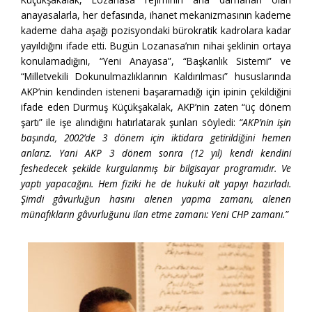
anayasalarla, her defasında, ihanet mekanizmasının kademe
kademe daha aşağı pozisyondaki bürokratik kadrolara kadar
yayıldığını ifade etti. Bugün Lozanasa’nın nihai şeklinin ortaya
konulamadığını, “Yeni Anayasa”, “Başkanlık Sistemi” ve
“Milletvekili Dokunulmazlıklarının Kaldırılması” hususlarında
AKP’nin kendinden isteneni başaramadığı için ipinin çekildiğini
ifade eden Durmuş Küçükşakalak, AKP’nin zaten “üç dönem
şartı” ile işe alındığını hatırlatarak şunları söyledi:
“AKP’nin işin
başında, 2002’de 3 dönem için iktidara getirildiğini hemen
anlarız. Yani AKP 3 dönem sonra (12 yıl) kendi kendini
feshedecek şekilde kurgulanmış bir bilgisayar programıdır. Ve
yaptı yapacağını. Hem fiziki he de hukuki alt yapıyı hazırladı.
Şimdi gâvurluğun hasını alenen yapma zamanı, alenen
münafıkların gâvurluğunu ilan etme zamanı: Yeni CHP zamanı.”