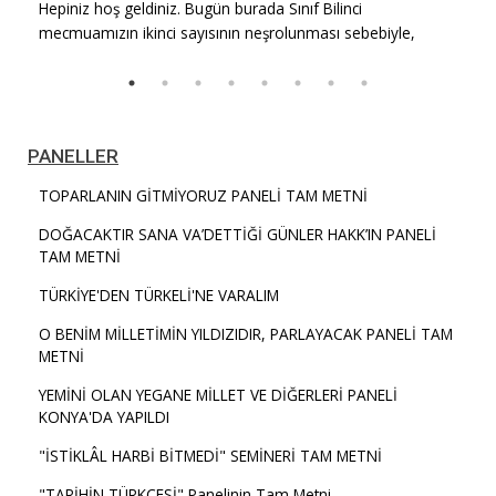
Hepiniz hoş geldiniz. Bugün burada Sınıf Bilinci
mecmuamızın ikinci sayısının neşrolunması sebebiyle,
PANELLER
TOPARLANIN GİTMİYORUZ PANELİ TAM METNİ
DOĞACAKTIR SANA VA’DETTİĞİ GÜNLER HAKK’IN PANELİ
TAM METNİ
TÜRKİYE'DEN TÜRKELİ'NE VARALIM
O BENİM MİLLETİMİN YILDIZIDIR, PARLAYACAK PANELİ TAM
METNİ
YEMİNİ OLAN YEGANE MİLLET VE DİĞERLERİ PANELİ
KONYA'DA YAPILDI
"İSTİKLÂL HARBİ BİTMEDİ" SEMİNERİ TAM METNİ
"TARİHİN TÜRKÇESİ" Panelinin Tam Metni