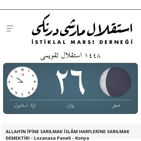
١٤٤٨ استقلال تقویمی
صفر
پازار
ترك استانبول
ALLAH’IN İPİNE SARILMAK İSLÂM HARFLERİNE SARILMAK
DEMEKTİR! - Lozanasa Paneli - Konya