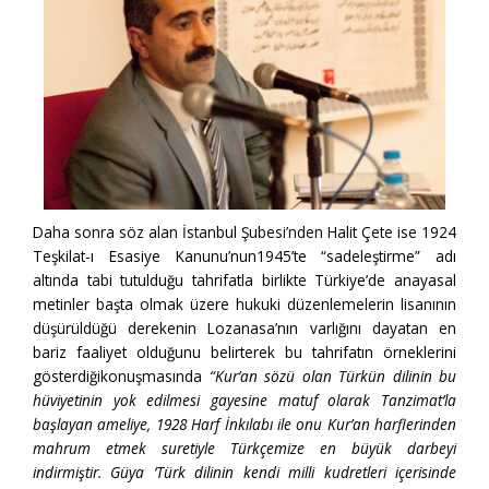
Daha sonra söz alan İstanbul Şubesi’nden Halit Çete ise 1924
Teşkilat-ı Esasiye Kanunu’nun1945’te “sadeleştirme” adı
altında tabi tutulduğu tahrifatla birlikte Türkiye’de anayasal
metinler başta olmak üzere hukuki düzenlemelerin lisanının
düşürüldüğü derekenin Lozanasa’nın varlığını dayatan en
bariz faaliyet olduğunu belirterek bu tahrifatın örneklerini
gösterdiğikonuşmasında
“Kur’an sözü olan Türkün dilinin bu
hüviyetinin yok edilmesi gayesine matuf olarak Tanzimat’la
başlayan ameliye, 1928 Harf İnkılabı ile onu Kur’an harflerinden
mahrum etmek suretiyle Türkçemize en büyük darbeyi
indirmiştir. Güya ‘Türk dilinin kendi milli kudretleri içerisinde