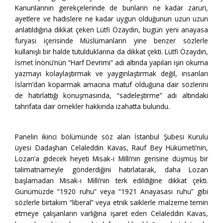
Kanunlarının gerekçelerinde de bunların ne kadar zaruri,
ayetlere ve hadislere ne kadar uygun olduğunun uzun uzun
anlatıldığına dikkat çeken Lütfi Özaydın, bugün yeni anayasa
furyası içerisinde Müslümanların yine benzer sözlerle
kullanışlı bir halde tutulduklarına da dikkat çekti. Lütfi Özaydın,
İsmet İnönü’nün “Harf Devrimi” adı altında yapılan işin okuma
yazmayı kolaylaştırmak ve yaygınlaştırmak değil, insanları
İslam’dan koparmak amacına matuf olduğuna dair sözlerini
de hatırlattığı konuşmasında, “sadeleştirme” adı altındaki
tahrifata dair örnekler hakkında izahatta bulundu.
Panelin ikinci bölümünde söz alan İstanbul Şubesi Kurulu
üyesi Dadaşhan Celaleddin Kavas, Rauf Bey Hükümeti’nin,
Lozan’a gidecek heyeti Misak-ı Milli’nin gerisine düşmüş bir
talimatnameyle gönderdiğini hatırlatarak, daha Lozan
başlamadan Misak-ı Milli’nin terk edildiğine dikkat çekti.
Günümüzde “1920 ruhu” veya “1921 Anayasası ruhu” gibi
sözlerle birtakım “liberal” veya etnik saiklerle malzeme temin
etmeye çalışanların varlığına işaret eden Celaleddin Kavas,