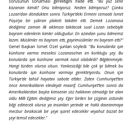
sorusunun sorulması gerektiğini ifade etti.
“Bu yüz sene
kazanan kimdi? Onu bilmiyoruz. Neden bilmiyoruz? Çünkü
Lozan’dan döndükten sonra Türkiye’deki Ermeni cemaati İsmet
Paşa’ya bir şükran plaketi takdim etti. Demek Lozanasa
dediğimiz zaman ilk aklımıza takılacak sual Lozan sebebiyle
bayram edenlerin kimler olduğudur. En azından şunu bilmemiz
lazım. Müslimler mi bayram etti, gayrimüslimler mi bayram etti?”
Genel Başkan İsmet Özel şunları söyledi:
“Bu konularda işin
künhüne varma meselesi Lozanasa’nın en korktuğu şey. Bu
konularda işin künhüne varmak nasıl olabilirdi? Bilgilenmeyle.
Hangi türden olursa olsun. Yankesiciliği bile çok iyi bilmek bu
konularda işin künhüne varmayı gerektiriyordu. Onun için
Türkiye’de tahsil hayatını sabote ettiler. Zaten Cumhuriyet’ten
önce Amerikalıların elindeydi maarif. Cumhuriyet’ten sonra da
Amerikalılardan başka kimsenin söz hakkının olmadığı bir alan
oldu Milli Eğitim dediğimiz şey. Eğer birileri bir çizginin üstünde
bilgi edinecek olursa ya insanları yerinde ve haklı davranmaya
mecbur bırakacak bir şeye işaret edecekler veyahut bizzat bir
şeyi temsil edecekler.”