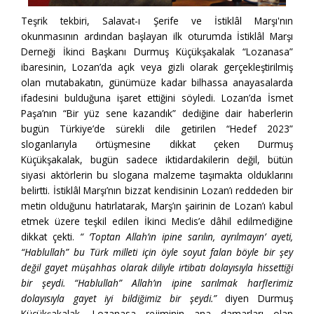
Teşrik tekbiri, Salavat-ı Şerife ve İstiklâl Marşı'nın
okunmasının ardından başlayan ilk oturumda İstiklâl Marşı
Derneği İkinci Başkanı Durmuş Küçükşakalak “Lozanasa”
ibaresinin, Lozan’da açık veya gizli olarak gerçekleştirilmiş
olan mutabakatın, günümüze kadar bilhassa anayasalarda
ifadesini bulduğuna işaret ettiğini söyledi. Lozan’da İsmet
Paşa’nın “Bir yüz sene kazandık” dediğine dair haberlerin
bugün Türkiye’de sürekli dile getirilen “Hedef 2023”
sloganlarıyla örtüşmesine dikkat çeken Durmuş
Küçükşakalak, bugün sadece iktidardakilerin değil, bütün
siyasi aktörlerin bu slogana malzeme taşımakta olduklarını
belirtti. İstiklâl Marşı’nın bizzat kendisinin Lozan’ı reddeden bir
metin olduğunu hatırlatarak, Marş’ın şairinin de Lozan’ı kabul
etmek üzere teşkil edilen İkinci Meclis’e dâhil edilmediğine
dikkat çekti.
“ ‘Toptan Allah’ın ipine sarılın, ayrılmayın’ ayeti,
“Hablullah” bu Türk milleti için öyle soyut falan böyle bir şey
değil gayet müşahhas olarak diliyle irtibatı dolayısıyla hissettiği
bir şeydi. “Hablullah” Allah’ın ipine sarılmak harflerimiz
dolayısıyla gayet iyi bildiğimiz bir şeydi.”
diyen Durmuş
Küçükşakalak, Lozanasa rejiminin ana damarları olan