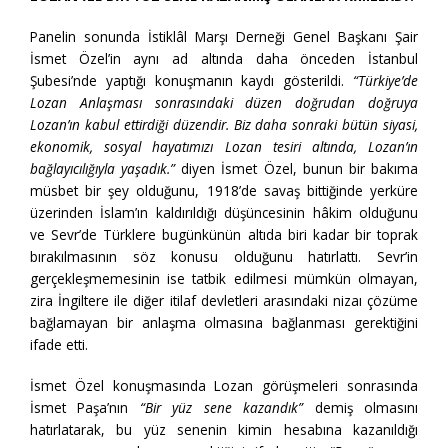
Panelin sonunda İstiklâl Marşı Derneği Genel Başkanı Şair
İsmet Özel’in aynı ad altında daha önceden İstanbul
Şubesi’nde yaptığı konuşmanın kaydı gösterildi.
“Türkiye’de
Lozan Anlaşması sonrasındaki düzen doğrudan doğruya
Lozan’ın kabul ettirdiği düzendir. Biz daha sonraki bütün siyasi,
ekonomik, sosyal hayatımızı Lozan tesiri altında, Lozan’ın
bağlayıcılığıyla yaşadık.”
diyen İsmet Özel, bunun bir bakıma
müsbet bir şey olduğunu, 1918’de savaş bittiğinde yerküre
üzerinden İslam’ın kaldırıldığı düşüncesinin hâkim olduğunu
ve Sevr’de Türklere bugünkünün altıda biri kadar bir toprak
bırakılmasının söz konusu olduğunu hatırlattı. Sevr’in
gerçekleşmemesinin ise tatbik edilmesi mümkün olmayan,
zira İngiltere ile diğer itilaf devletleri arasındaki nizaı çözüme
bağlamayan bir anlaşma olmasına bağlanması gerektiğini
ifade etti.
İsmet Özel konuşmasında Lozan görüşmeleri sonrasında
İsmet Paşa’nın
“Bir yüz sene kazandık”
demiş olmasını
hatırlatarak, bu yüz senenin kimin hesabına kazanıldığı