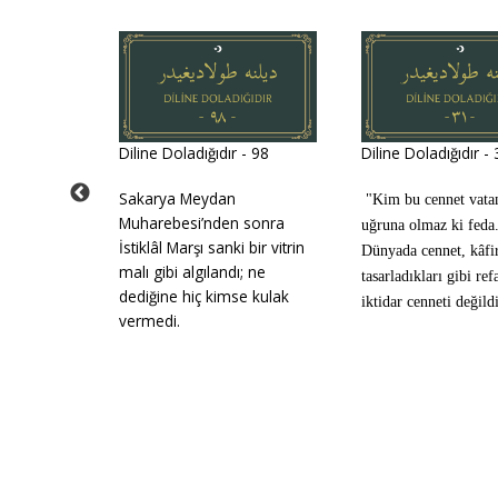
 - 148
Diline Doladığıdır - 98
Diline Doladığıdır -
hasmı varsa
Sakarya Meydan
"Kim bu cennet vata
düzeni”
Muharebesi’nden sonra
uğruna olmaz ki feda.
 sosyalizm
İstiklâl Marşı sanki bir vitrin
Dünyada cennet, kâfir
larak
malı gibi algılandı; ne
tasarladıkları gibi ref
dediğine hiç kimse kulak
iktidar cenneti değildi
vermedi.