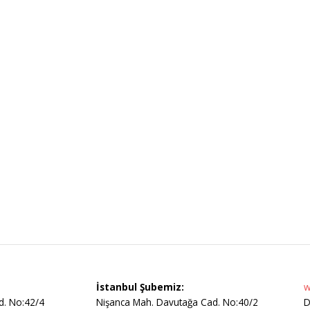
İstanbul Şubemiz:
w
d. No:42/4
Nişanca Mah. Davutağa Cad. No:40/2
D