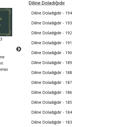
Diline Doladığıdır
Diline Doladığıdır - 194
Diline Doladığıdır - 193
Diline Doladığıdır - 192
43
Diline Doladığıdır - 28
Diline Doladığıdır - 19
Diline Doladığıdır - 191
n
"Kur'an-ı Kerim biz
"Bize dostluk gösterecek
Diline Doladığıdır - 190
ine
bugünlerin belâsına
ancak kendine 'dost olara
Diline Doladığıdır - 189
eri
uğramayalım diye nazil oldu."
Allah yeter' şiarını seçend
temin
Diline Doladığıdır - 188
Diline Doladığıdır - 187
Diline Doladığıdır - 186
Diline Doladığıdır - 185
Diline Doladığıdır - 184
Diline Doladığıdır - 183