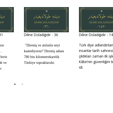
 31
Diline Doladığıdır - 36
Diline Doladığıdır - 1
Türk diye adlandırıla
nın
"Direniş ve atılımla neyi
insanlar tarih sahnes
..
kastediyoruz? Direniş sahası
çıktıkları zaman ilk işl
lerin
780 bin kilometrekarelik
Kâbe’nin güvenliğini 
ah ve
Türkiye topraklarıdır.
idi.
r.