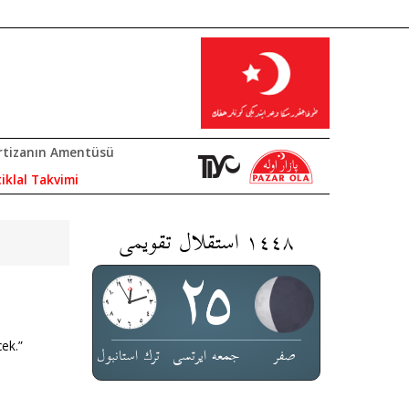
rtizanın Amentüsü
tiklal Takvimi
١٤٤٨ استقلال تقویمی
cek.”
صفر
جمعە ایرتسی
ترك استانبول